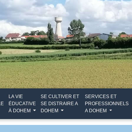
LA VIE
SE CULTIVER ET
SERVICES ET
LE
ÉDUCATIVE
SE DISTRAIRE A
PROFESSIONNELS
À DOHEM
DOHEM
A DOHEM