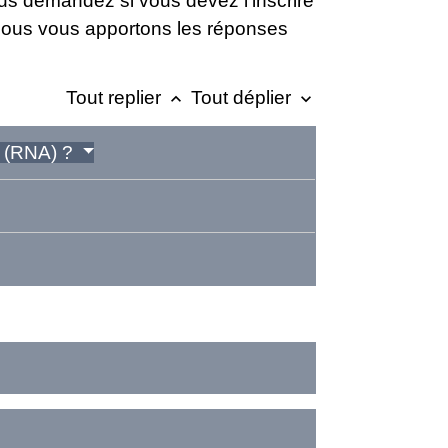
ous demandez si vous devez l'inscrire
? Nous vous apportons les réponses
Tout replier
Tout déplier
keyboard_arrow_up
keyboard_arrow_down
ns (RNA) ?