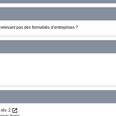
relevant pas des formalités d’entreprises ?
open_in_new
 rév. 2
omiques (Insee)