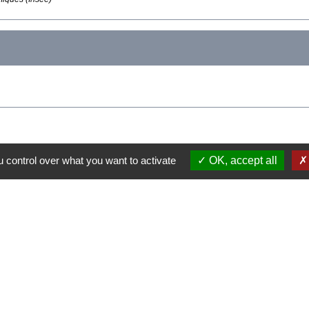
 control over what you want to activate
OK, accept all
Contacts
Commune de Dohem
17 rue de la Mairie
62380 Dohem - FRANCE
+33 3 21 95 51 79