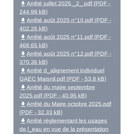
file_download
Arrêté juillet 2025 _2_.pdf (PDF -
244.99 kB)
file_download
Arrêté août 2025 n°10.pdf (PDF -
402.26 kB)
file_download
Arrêté août 2025 n°11.pdf (PDF -
468.65 kB)
file_download
Arrêté août 2025 n°12.pdf (PDF -
370.36 kB)
file_download
Arrêté d_alignement individuel
GAEC Maisnil.pdf (PDF - 53.8 kB)
file_download
Arrêté du maire septembre
2025.pdf (PDF - 40.95 kB)
file_download
Arrêté du Maire octobre 2025.pdf
(PDF - 32.33 kB)
file_download
Arrêté réglementant les usages
de l_eau en vue de la présentation