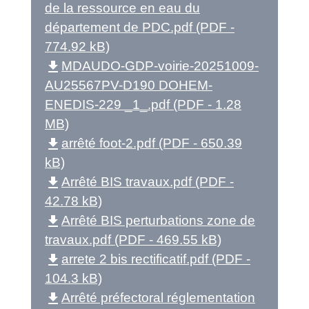
de la ressource en eau du
département de PDC.pdf (PDF -
774.92 kB)
file_download
MDAUDO-GDP-voirie-20251009-
AU25567PV-D190 DOHEM-
ENEDIS-229 _1_.pdf (PDF - 1.28
MB)
file_download
arrêté foot-2.pdf (PDF - 650.39
kB)
file_download
Arrêté BIS travaux.pdf (PDF -
42.78 kB)
file_download
Arrêté BIS perturbations zone de
travaux.pdf (PDF - 469.55 kB)
file_download
arrete 2 bis rectificatif.pdf (PDF -
104.3 kB)
file_download
Arrêté préfectoral réglementation