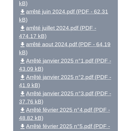
kB)
file_download
arrêté juin 2024.pdf (PDF - 62.31
kB)
file_download
arrêté juillet 2024.pdf (PDF -
474.17 kB)
file_download
arrêté aout 2024.pdf (PDF - 64.19
kB)
file_download
Arrêté janvier 2025 n°1.pdf (PDF -
43.09 kB)
file_download
Arrêté janvier 2025 n°2.pdf (PDF -
41.9 kB)
file_download
Arrêté janvier 2025 n°3.pdf (PDF -
37.76 kB)
file_download
Arrêté février 2025 n°4.pdf (PDF -
48.82 kB)
file_download
Arrêté février 2025 n°5.pdf (PDF -