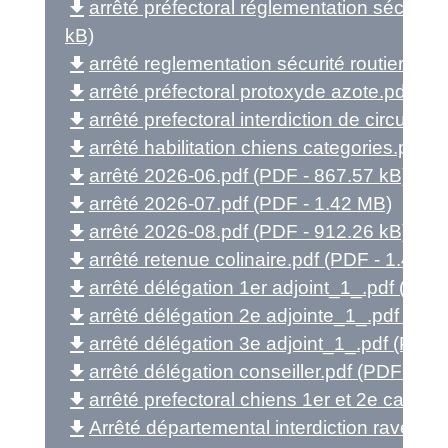
file_download
arrêté préfectoral réglementation sécurité
kB)
file_download
arrêté reglementation sécurité routiere 3.
file_download
arrêté préfectoral protoxyde azote.pdf (P
file_download
arrêté prefectoral interdiction de circulat
file_download
arrêté habilitation chiens categories.pdf 
file_download
arrêté 2026-06.pdf (PDF - 867.57 kB)
file_download
arrêté 2026-07.pdf (PDF - 1.42 MB)
file_download
arrêté 2026-08.pdf (PDF - 912.26 kB)
file_download
arrêté retenue colinaire.pdf (PDF - 1.48 M
file_download
arrêté délégation 1er adjoint_1_.pdf (PDF
file_download
arrêté délégation 2e adjointe_1_.pdf (PDF
file_download
arrêté délégation 3e adjoint_1_.pdf (PDF 
file_download
arrêté délégation conseiller.pdf (PDF - 65
file_download
arrêté prefectoral chiens 1er et 2e catégo
file_download
Arrêté départemental interdiction rave pa