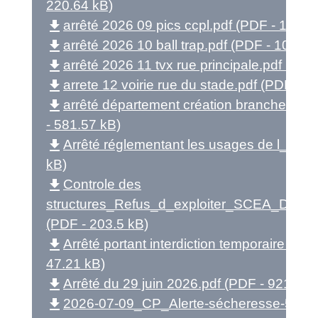
220.64 kB)
file_download
arrêté 2026 09 pics ccpl.pdf (PDF - 107.9
file_download
arrêté 2026 10 ball trap.pdf (PDF - 103.06
file_download
arrêté 2026 11 tvx rue principale.pdf (PDF
file_download
arrete 12 voirie rue du stade.pdf (PDF - 1
file_download
arrêté département création branchement
- 581.57 kB)
file_download
Arrêté réglementant les usages de l_eau 
kB)
file_download
Controle des
structures_Refus_d_exploiter_SCEA_D
(PDF - 203.5 kB)
file_download
Arrêté portant interdiction temporaire de 
47.21 kB)
file_download
Arrêté du 29 juin 2026.pdf (PDF - 921.79 
file_download
2026-07-09_CP_Alerte-sécheresse-59-62.