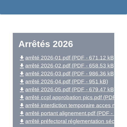
Arrêtés 2026
file_download
arrêté 2026-01.pdf (PDF - 671.12 kB)
file_download
arrêté 2026-02.pdf (PDF - 658.53 kB)
file_download
arrêté 2026-03.pdf (PDF - 986.36 kB)
file_download
arrêté 2026-04.pdf (PDF - 951 kB)
file_download
arrêté 2026-05.pdf (PDF - 679.47 kB)
file_download
arrêté ccpl approbation pics.pdf (PDF - 2
file_download
arrêté interdiction temporaire acces massi
file_download
arrêté portant alignement.pdf (PDF - 3.37
file_download
arrêté préfectoral réglementation sécurité