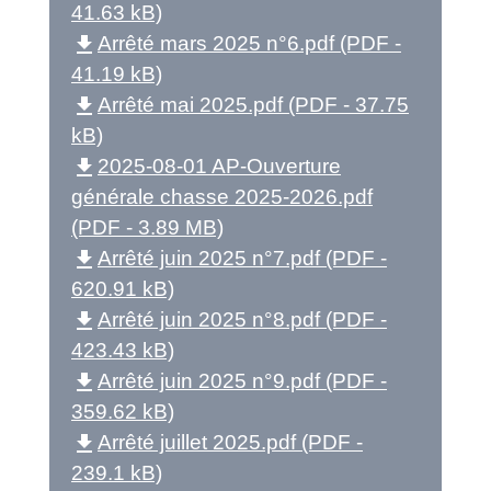
41.63 kB)
file_download
Arrêté mars 2025 n°6.pdf (PDF -
41.19 kB)
file_download
Arrêté mai 2025.pdf (PDF - 37.75
kB)
file_download
2025-08-01 AP-Ouverture
générale chasse 2025-2026.pdf
(PDF - 3.89 MB)
file_download
Arrêté juin 2025 n°7.pdf (PDF -
620.91 kB)
file_download
Arrêté juin 2025 n°8.pdf (PDF -
423.43 kB)
file_download
Arrêté juin 2025 n°9.pdf (PDF -
359.62 kB)
file_download
Arrêté juillet 2025.pdf (PDF -
239.1 kB)