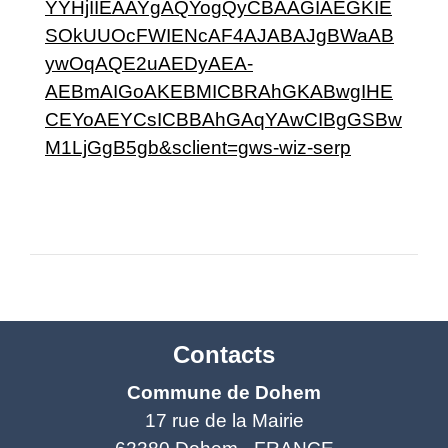
YYHjIIEAAYgAQYogQyCBAAGIAEGKIE
SOkUUOcFWIENcAF4AJABAJgBWaAB
ywOqAQE2uAEDyAEA-
AEBmAIGoAKEBMICBRAhGKABwgIHE
CEYoAEYCsICBBAhGAqYAwCIBgGSBw
M1LjGgB5gb&sclient=gws-wiz-serp
Contacts
Commune de Dohem
17 rue de la Mairie