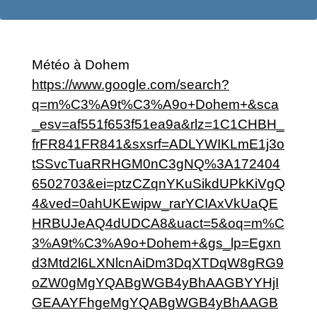
Météo à Dohem
https://www.google.com/search?
q=m%C3%A9t%C3%A9o+Dohem+&sca
_esv=af551f653f51ea9a&rlz=1C1CHBH_
frFR841FR841&sxsrf=ADLYWIKLmE1j3o
tSSvcTuaRRHGM0nC3gNQ%3A172404
6502703&ei=ptzCZqnYKuSikdUPkKiVgQ
4&ved=0ahUKEwipw_rarYCIAxVkUaQE
HRBUJeAQ4dUDCA8&uact=5&oq=m%C
3%A9t%C3%A9o+Dohem+&gs_lp=Egxn
d3Mtd2l6LXNlcnAiDm3DqXTDqW8gRG9
oZW0gMgYQABgWGB4yBhAAGBYYHjI
GEAAYFhgeMgYQABgWGB4yBhAAGB