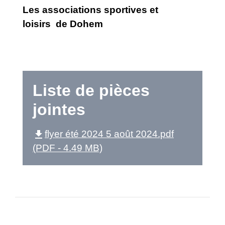
Les associations sportives et
loisirs de Dohem
Liste de pièces
jointes
file_download
flyer été 2024 5 août 2024.pdf
(PDF - 4.49 MB)