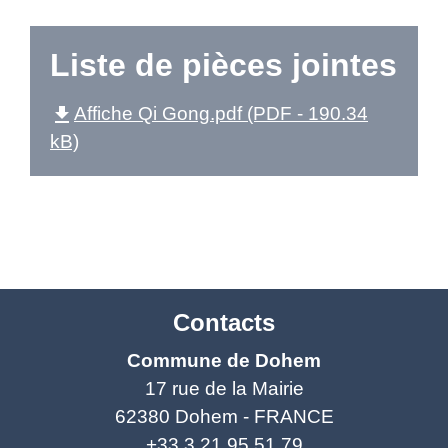
Liste de pièces jointes
file_download
Affiche Qi Gong.pdf (PDF - 190.34
kB)
Contacts
Commune de Dohem
17 rue de la Mairie
62380 Dohem - FRANCE
+33 3 21 95 51 79